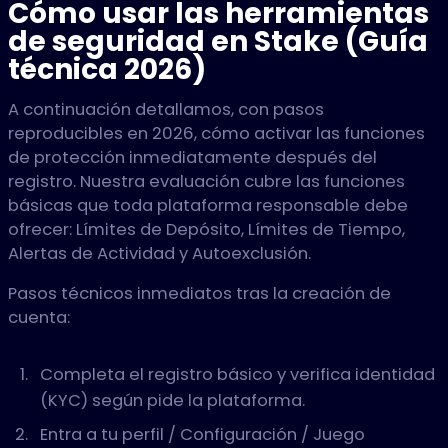
Cómo usar las herramientas
de seguridad en Stake (Guía
técnica 2026)
A continuación detallamos, con pasos
reproducibles en 2026, cómo activar las funciones
de protección inmediatamente después del
registro. Nuestra evaluación cubre las funciones
básicas que toda plataforma responsable debe
ofrecer: Límites de Depósito, Límites de Tiempo,
Alertas de Actividad y Autoexclusión.
Pasos técnicos inmediatos tras la creación de
cuenta:
Completa el registro básico y verifica identidad
(KYC) según pide la plataforma.
Entra a tu perfil / Configuración / Juego