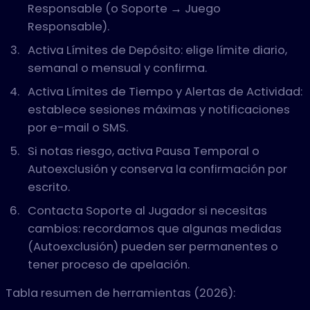
Responsable (o Soporte → Juego
Responsable).
Activa Límites de Depósito: elige límite diario,
semanal o mensual y confirma.
Activa Límites de Tiempo y Alertas de Actividad:
establece sesiones máximas y notificaciones
por e-mail o SMS.
Si notas riesgo, activa Pausa Temporal o
Autoexclusión y conserva la confirmación por
escrito.
Contacta Soporte al Jugador si necesitas
cambios: recordamos que algunas medidas
(Autoexclusión) pueden ser permanentes o
tener proceso de apelación.
Tabla resumen de herramientas (2026):