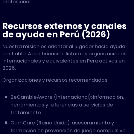
profesional.
Recursos externos y canales
de ayuda en Perú (2026)
Nuestra misión es orientar al jugador hacia ayuda
confiable. A continuación listamos organizaciones
internacionales y equivalentes en Perú activas en
2026.
Organizaciones y recursos recomendados:
BeGambleAware (internacional): información,
herramientas y referencias a servicios de
tratamiento.
GamCare (Reino Unido): asesoramiento y
formación en prevención de juego compulsivo.