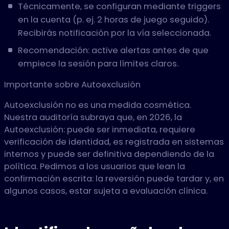
Técnicamente, se configuran mediante triggers
en la cuenta (p. ej. 2 horas de juego seguido).
Recibirás notificación por la vía seleccionada.
Recomendación: active alertas antes de que
empiece la sesión para límites claros.
Importante sobre Autoexclusión
Autoexclusión no es una medida cosmética.
Nuestra auditoría subraya que, en 2026, la
Autoexclusión: puede ser inmediata, requiere
verificación de identidad, es registrada en sistemas
internos y puede ser definitiva dependiendo de la
política. Pedimos a los usuarios que lean la
confirmación escrita: la reversión puede tardar y, en
algunos casos, estar sujeta a evaluación clínica.