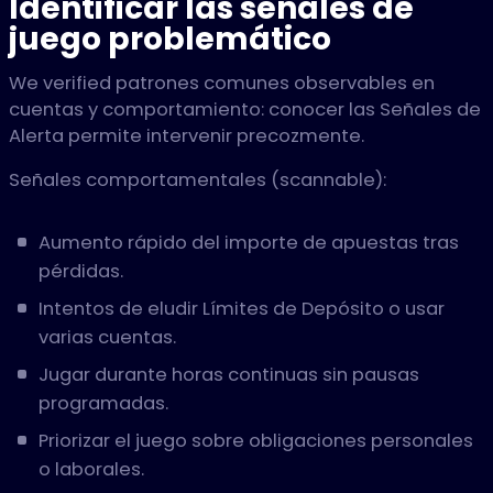
Identificar las señales de
juego problemático
We verified patrones comunes observables en
cuentas y comportamiento: conocer las Señales de
Alerta permite intervenir precozmente.
Señales comportamentales (scannable):
Aumento rápido del importe de apuestas tras
pérdidas.
Intentos de eludir Límites de Depósito o usar
varias cuentas.
Jugar durante horas continuas sin pausas
programadas.
Priorizar el juego sobre obligaciones personales
o laborales.