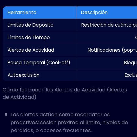
Herramienta
Descripción
Límites de Depósito
Restricción de cuánto p
Límites de Tiempo
Alertas de Actividad
Notificaciones (pop-u
Pausa Temporal (Cool-off)
Bloqu
Autoexclusión
Exclu
Cómo funcionan las Alertas de Actividad (Alertas
de Actividad)
Las alertas actúan como recordatorios
proactivos: sesión próxima al límite, niveles de
pérdidas, o accesos frecuentes.