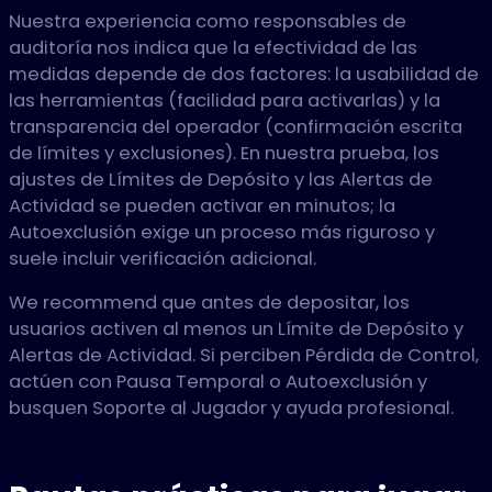
Nuestra experiencia como responsables de
auditoría nos indica que la efectividad de las
medidas depende de dos factores: la usabilidad de
las herramientas (facilidad para activarlas) y la
transparencia del operador (confirmación escrita
de límites y exclusiones). En nuestra prueba, los
ajustes de Límites de Depósito y las Alertas de
Actividad se pueden activar en minutos; la
Autoexclusión exige un proceso más riguroso y
suele incluir verificación adicional.
We recommend que antes de depositar, los
usuarios activen al menos un Límite de Depósito y
Alertas de Actividad. Si perciben Pérdida de Control,
actúen con Pausa Temporal o Autoexclusión y
busquen Soporte al Jugador y ayuda profesional.