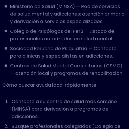
Ministerio de Salud (MINSA) — Red de servicios
de salud mental y adicciones: atención primaria
y derivación a servicios especializados.
Colegio de Psicólogos del Perú — Listado de
profesionales autorizados en salud mental.
Sociedad Peruana de Psiquiatría — Contacto
para clínicas y especialistas en adicciones.
Centros de Salud Mental Comunitarios (CSMC)
— atención local y programas de rehabilitación.
Cómo buscar ayuda local rápidamente:
Contacte a su centro de salud más cercano
(MINSA) para derivación a programas de
adicciones.
Busque profesionales colegiados (Colegio de